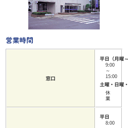
その他のサービス
営業時間
よくあるご質問
平日（月曜
9:00
～
15:00
窓口
土曜・日曜
休
業
平日
8:00