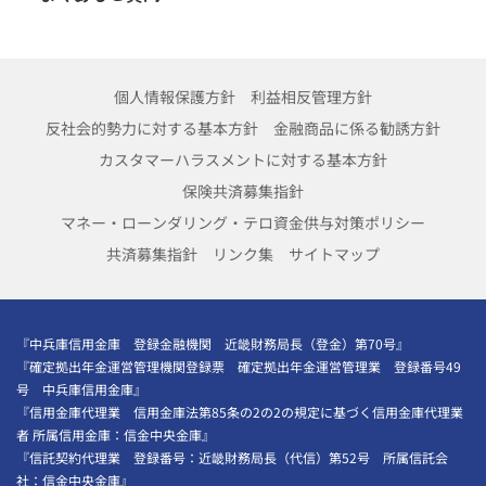
個人情報保護方針
利益相反管理方針
反社会的勢力に対する基本方針
金融商品に係る勧誘方針
カスタマーハラスメントに対する基本方針
保険共済募集指針
マネー・ローンダリング・テロ資金供与対策ポリシー
共済募集指針
リンク集
サイトマップ
『中兵庫信用金庫 登録金融機関 近畿財務局長（登金）第70号』
『確定拠出年金運営管理機関登録票 確定拠出年金運営管理業 登録番号49
号 中兵庫信用金庫』
『信用金庫代理業 信用金庫法第85条の2の2の規定に基づく信用金庫代理業
者 所属信用金庫：信金中央金庫』
『信託契約代理業 登録番号：近畿財務局長（代信）第52号 所属信託会
社：信金中央金庫』