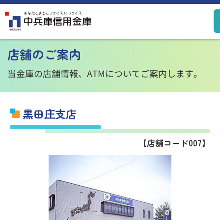
定期預金
定期積金
店舗のご案内
決済性預金
その他預金
規定集
当金庫の店舗情報、ATMについてご案内します。
黒田庄支店
住宅ローン
カードローン
【店舗コード007】
個人ローン
事業性ローン
ローン
シミュレーション
投資信託