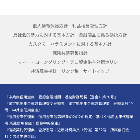
個人情報保護方針
利益相反管理方針
反社会的勢力に対する基本方針
金融商品に係る勧誘方針
カスタマーハラスメントに対する基本方針
保険共済募集指針
マネー・ローンダリング・テロ資金供与対策ポリシー
共済募集指針
リンク集
サイトマップ
『中兵庫信用金庫 登録金融機関 近畿財務局長（登金）第70号』
『確定拠出年金運営管理機関登録票 確定拠出年金運営管理業 登録番号49
号 中兵庫信用金庫』
『信用金庫代理業 信用金庫法第85条の2の2の規定に基づく信用金庫代理業
者 所属信用金庫：信金中央金庫』
『信託契約代理業 登録番号：近畿財務局長（代信）第52号 所属信託会
社：信金中央金庫』