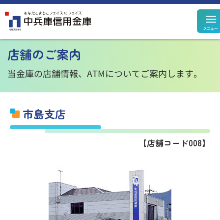
定期預金
定期積金
店舗のご案内
決済性預金
その他預金
規定集
当金庫の店舗情報、ATMについてご案内します。
市島支店
住宅ローン
カードローン
【店舗コード008】
個人ローン
事業性ローン
ローン
シミュレーション
投資信託