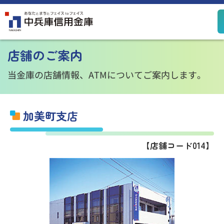
定期預金
定期積金
店舗のご案内
決済性預金
その他預金
規定集
当金庫の店舗情報、ATMについてご案内します。
加美町支店
住宅ローン
カードローン
【店舗コード014】
個人ローン
事業性ローン
ローン
シミュレーション
投資信託