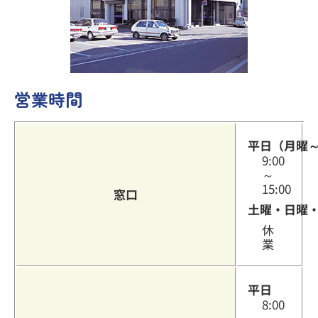
その他のサービス
営業時間
よくあるご質問
平日（月曜
9:00
～
15:00
窓口
土曜・日曜
休
業
平日
8:00