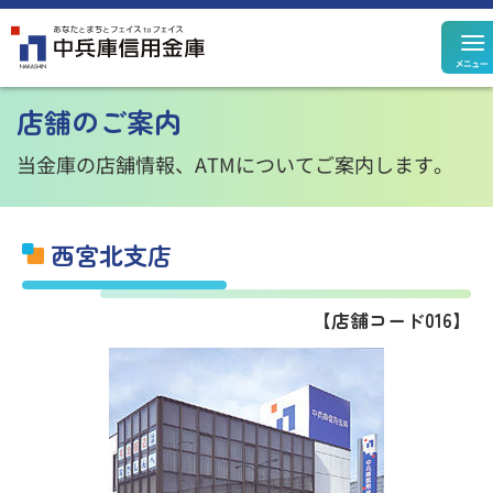
定期預金
定期積金
店舗のご案内
決済性預金
その他預金
規定集
当金庫の店舗情報、ATMについてご案内します。
西宮北支店
住宅ローン
カードローン
【店舗コード016】
個人ローン
事業性ローン
ローン
シミュレーション
投資信託