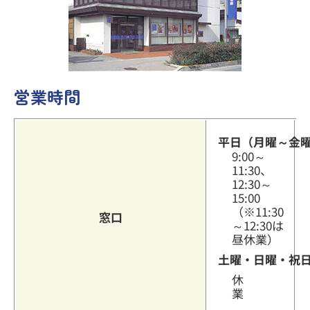
その他のサービス
営業時間
よくあるご質問
平日（月曜～金
9:00～
11:30、
12:30～
15:00
（※11:30
窓口
～12:30は
昼休業）
土曜・日曜・祝
休
業