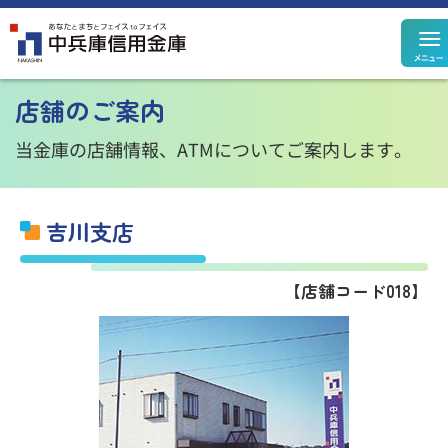
定期預金
定期積金
店舗のご案内
決済性預金
その他預金
規定集
当金庫の店舗情報、ATMについてご案内します。
吉川支店
住宅ローン
カードローン
【店舗コード018】
個人ローン
事業性ローン
ローン
シミュレーション
投資信託