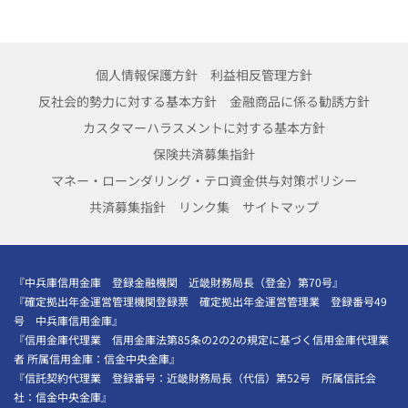
個人情報保護方針
利益相反管理方針
反社会的勢力に対する基本方針
金融商品に係る勧誘方針
カスタマーハラスメントに対する基本方針
保険共済募集指針
マネー・ローンダリング・テロ資金供与対策ポリシー
共済募集指針
リンク集
サイトマップ
『中兵庫信用金庫 登録金融機関 近畿財務局長（登金）第70号』
『確定拠出年金運営管理機関登録票 確定拠出年金運営管理業 登録番号49
号 中兵庫信用金庫』
『信用金庫代理業 信用金庫法第85条の2の2の規定に基づく信用金庫代理業
者 所属信用金庫：信金中央金庫』
『信託契約代理業 登録番号：近畿財務局長（代信）第52号 所属信託会
社：信金中央金庫』