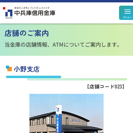
定期預金
定期積金
店舗のご案内
決済性預金
その他預金
規定集
当金庫の店舗情報、ATMについてご案内します。
小野支店
住宅ローン
カードローン
【店舗コード023】
個人ローン
事業性ローン
ローン
シミュレーション
投資信託