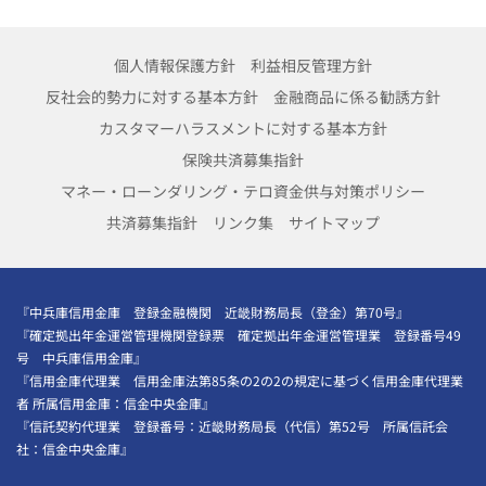
個人情報保護方針
利益相反管理方針
反社会的勢力に対する基本方針
金融商品に係る勧誘方針
カスタマーハラスメントに対する基本方針
保険共済募集指針
マネー・ローンダリング・テロ資金供与対策ポリシー
共済募集指針
リンク集
サイトマップ
『中兵庫信用金庫 登録金融機関 近畿財務局長（登金）第70号』
『確定拠出年金運営管理機関登録票 確定拠出年金運営管理業 登録番号49
号 中兵庫信用金庫』
『信用金庫代理業 信用金庫法第85条の2の2の規定に基づく信用金庫代理業
者 所属信用金庫：信金中央金庫』
『信託契約代理業 登録番号：近畿財務局長（代信）第52号 所属信託会
社：信金中央金庫』