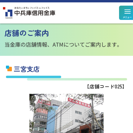
定期預金
定期積金
店舗のご案内
決済性預金
その他預金
規定集
当金庫の店舗情報、ATMについてご案内します。
三宮支店
住宅ローン
カードローン
【店舗コード025】
個人ローン
事業性ローン
ローン
シミュレーション
投資信託