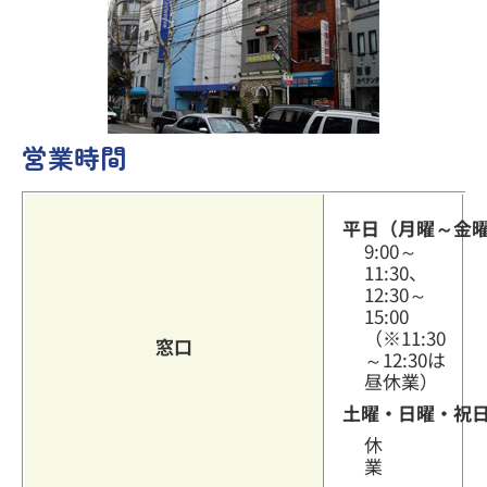
その他のサービス
営業時間
よくあるご質問
平日（月曜～金
9:00～
11:30、
12:30～
15:00
（※11:30
窓口
～12:30は
昼休業）
土曜・日曜・祝
休
業