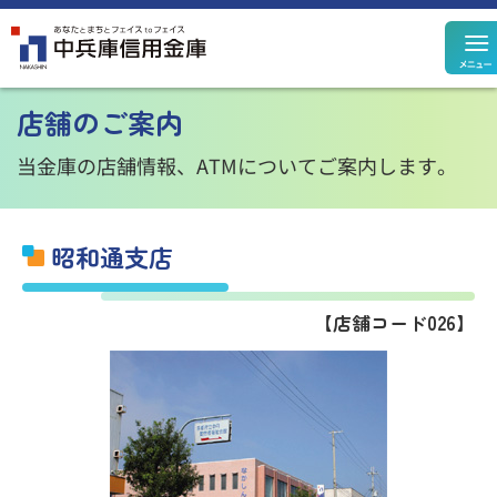
定期預金
定期積金
店舗のご案内
決済性預金
その他預金
規定集
当金庫の店舗情報、ATMについてご案内します。
昭和通支店
住宅ローン
カードローン
【店舗コード026】
個人ローン
事業性ローン
ローン
シミュレーション
投資信託