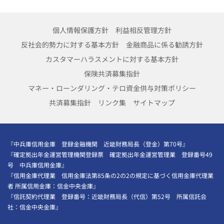
個人情報保護方針
利益相反管理方針
反社会的勢力に対する基本方針
金融商品に係る勧誘方針
カスタマーハラスメントに対する基本方針
保険共済募集指針
マネー・ローンダリング・テロ資金供与対策ポリシー
共済募集指針
リンク集
サイトマップ
『中兵庫信用金庫 登録金融機関 近畿財務局長（登金）第70号』
『確定拠出年金運営管理機関登録票 確定拠出年金運営管理業 登録番号49
号 中兵庫信用金庫』
『信用金庫代理業 信用金庫法第85条の2の2の規定に基づく信用金庫代理業
者 所属信用金庫：信金中央金庫』
『信託契約代理業 登録番号：近畿財務局長（代信）第52号 所属信託会
社：信金中央金庫』