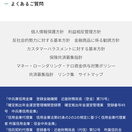
よくあるご質問
個人情報保護方針
利益相反管理方針
反社会的勢力に対する基本方針
金融商品に係る勧誘方針
カスタマーハラスメントに対する基本方針
保険共済募集指針
マネー・ローンダリング・テロ資金供与対策ポリシー
共済募集指針
リンク集
サイトマップ
『中兵庫信用金庫 登録金融機関 近畿財務局長（登金）第70号』
『確定拠出年金運営管理機関登録票 確定拠出年金運営管理業 登録番号49
号 中兵庫信用金庫』
『信用金庫代理業 信用金庫法第85条の2の2の規定に基づく信用金庫代理業
者 所属信用金庫：信金中央金庫』
『信託契約代理業 登録番号：近畿財務局長（代信）第52号 所属信託会