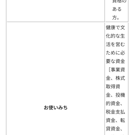
資格の
ある
方。
健康で文
化的な生
活を営む
ために必
要な資金
［事業資
金、株式
取得資
金、投機
的資金、
お使いみち
税金支払
資金、転
貸資金、