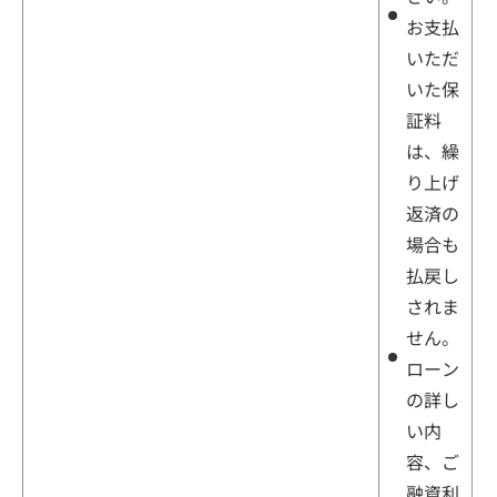
お支払
いただ
いた保
証料
は、繰
り上げ
返済の
場合も
払戻し
されま
せん。
ローン
の詳し
い内
容、ご
融資利