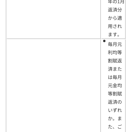
年の1月
返済分
から適
用され
ます。
毎月元
利均等
割賦返
済また
は毎月
元金均
等割賦
返済の
いずれ
か。ま
た、ご