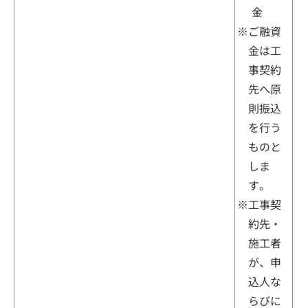
金
ご融資
金は工
事契約
先へ原
則振込
を行う
ものと
しま
す。
工事契
約先・
施工者
が、申
込人な
らびに