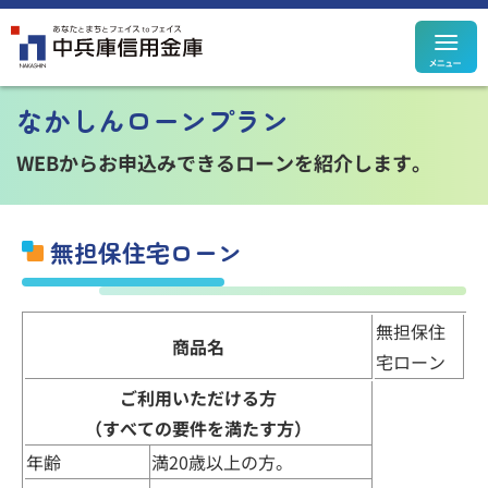
メ
定期預金
定期積金
なかしんローンプラン
決済性預金
その他預金
規定集
WEBからお申込みできるローンを紹介します。
無担保住宅ローン
住宅ローン
カードローン
個人ローン
事業性ローン
無担保住
商品名
ローン
シミュレーション
宅ローン
ご利用いただける方
（すべての要件を満たす方）
年齢
満20歳以上の方。
投資信託