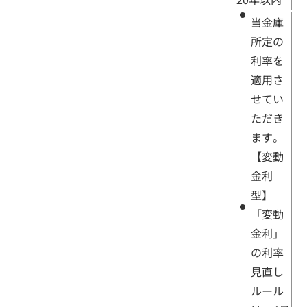
当金庫
所定の
利率を
適用さ
せてい
ただき
ます。
【変動
金利
型】
「変動
金利」
の利率
見直し
ルール