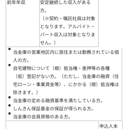
前年年収
安定継続した収入がある
方。
その他のサービス
（※契約・嘱託社員は対象
となります。アルバイト・
パート収入は対象となりま
せん。）
よくあるご質問
当金庫の営業地区内に居住または勤務されている個
人の方。
自宅建物について（根）抵当権・差押等の各種
（仮）登記がない方。（ただし、当金庫の融資（住
宅ローン・事業資金等）、にかかる（根）抵当権は
除きます。）
当金庫の定める融資基準を満たしている方。
しんきん保証基金の保証が得られる方。
当金庫の会員資格のある方。
申込人本