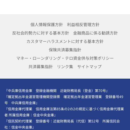
個人情報保護方針
利益相反管理方針
反社会的勢力に対する基本方針
金融商品に係る勧誘方針
カスタマーハラスメントに対する基本方針
保険共済募集指針
マネー・ローンダリング・テロ資金供与対策ポリシー
共済募集指針
リンク集
サイトマップ
『中兵庫信用金庫 登録金融機関 近畿財務局長（登金）第70号』
『確定拠出年金運営管理機関登録票 確定拠出年金運営管理業 登録番号49
号 中兵庫信用金庫』
『信用金庫代理業 信用金庫法第85条の2の2の規定に基づく信用金庫代理業
者 所属信用金庫：信金中央金庫』
『信託契約代理業 登録番号：近畿財務局長（代信）第52号 所属信託会
社：信金中央金庫』