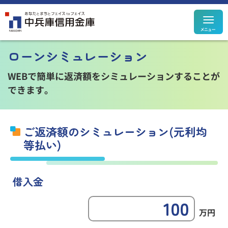
メ
定期預金
定期積金
ローンシミュレーション
決済性預金
その他預金
規定集
WEBで簡単に返済額をシミュレーションすることが
できます。
ご返済額のシミュレーション(元利均
住宅ローン
カードローン
等払い)
個人ローン
事業性ローン
ローン
シミュレーション
借入金
万円
投資信託